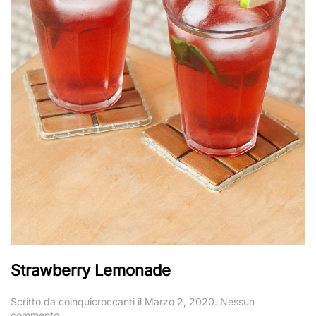
Strawberry Lemonade
Scritto da
coinquicroccanti
il
Marzo 2, 2020
.
Nessun
su
commento