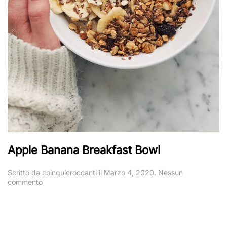
Apple Banana Breakfast Bowl
Scritto da
coinquicroccanti
il
Marzo 4, 2020
.
Nessun
su
commento
Apple
Banana
Breakfast
Bowl