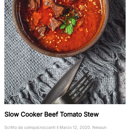
Slow Cooker Beef Tomato Stew
Scritto da
coinquicroccanti
il
Marzo 12, 2020
.
Nessun