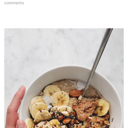
su
commento
Slow
Cooker
Beef
Tomato
Stew