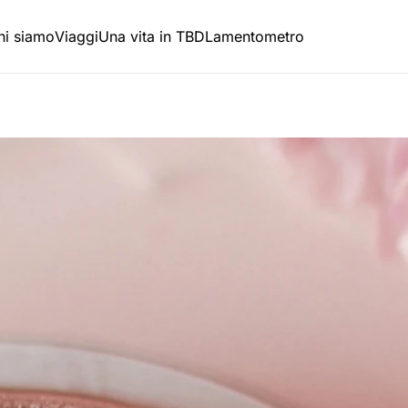
hi siamo
Viaggi
Una vita in TBD
Lamentometro